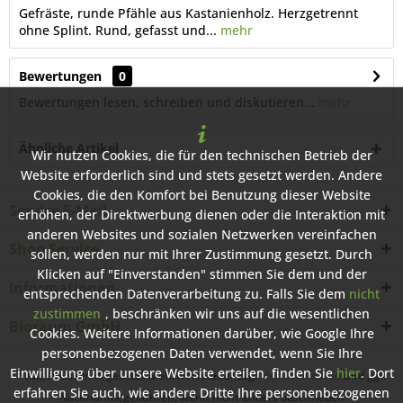
Gefräste, runde Pfähle aus Kastanienholz. Herzgetrennt
ohne Splint. Rund, gefasst und...
mehr
Bewertungen
0
Bewertungen lesen, schreiben und diskutieren...
mehr
Ähnliche Artikel
Wir nutzen Cookies, die für den technischen Betrieb der
Website erforderlich sind und stets gesetzt werden. Andere
Cookies, die den Komfort bei Benutzung dieser Website
Service E-Mail
erhöhen, der Direktwerbung dienen oder die Interaktion mit
anderen Websites und sozialen Netzwerken vereinfachen
Shop Service
sollen, werden nur mit Ihrer Zustimmung gesetzt. Durch
Klicken auf "Einverstanden" stimmen Sie dem und der
Informationen
entsprechenden Datenverarbeitung zu. Falls Sie dem
nicht
zustimmen
, beschränken wir uns auf die wesentlichen
Bioraum GmbH
Cookies. Weitere Informationen darüber, wie Google Ihre
personenbezogenen Daten verwendet, wenn Sie Ihre
Einwilligung über unsere Website erteilen, finden Sie
hier
. Dort
* Alle Preise inkl. gesetzl. Mehrwertsteuer zzgl.
Versandkosten
und ggf.
erfahren Sie auch, wie andere Dritte Ihre personenbezogenen
Nachnahmegebühren, wenn nicht anders beschrieben