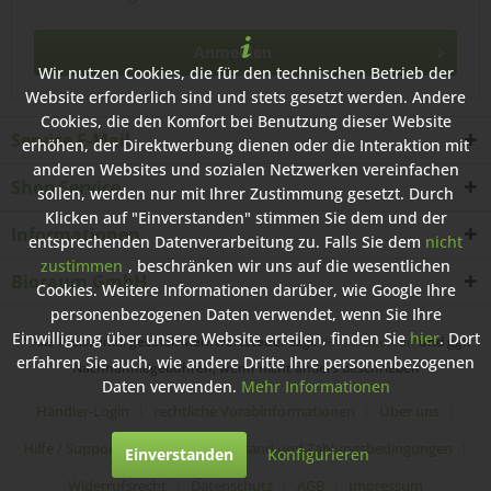
Anmelden
Wir nutzen Cookies, die für den technischen Betrieb der
Website erforderlich sind und stets gesetzt werden. Andere
Cookies, die den Komfort bei Benutzung dieser Website
Service E-Mail
erhöhen, der Direktwerbung dienen oder die Interaktion mit
anderen Websites und sozialen Netzwerken vereinfachen
Shop Service
sollen, werden nur mit Ihrer Zustimmung gesetzt. Durch
Klicken auf "Einverstanden" stimmen Sie dem und der
Informationen
entsprechenden Datenverarbeitung zu. Falls Sie dem
nicht
zustimmen
, beschränken wir uns auf die wesentlichen
Bioraum GmbH
Cookies. Weitere Informationen darüber, wie Google Ihre
personenbezogenen Daten verwendet, wenn Sie Ihre
Einwilligung über unsere Website erteilen, finden Sie
hier
. Dort
* Alle Preise inkl. gesetzl. Mehrwertsteuer zzgl.
Versandkosten
und ggf.
erfahren Sie auch, wie andere Dritte Ihre personenbezogenen
Nachnahmegebühren, wenn nicht anders beschrieben
Daten verwenden.
Mehr Informationen
Händler-Login
rechtliche Vorabinformationen
Über uns
Hilfe / Support
Kontakt
Versand und Zahlungsbedingungen
Einverstanden
Konfigurieren
Widerrufsrecht
Datenschutz
AGB
Impressum