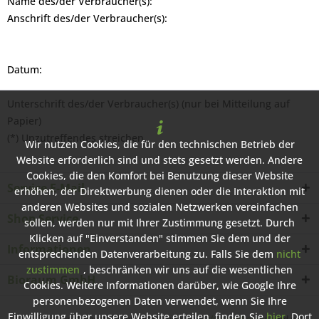
Name des/der Verbraucher(s):
Anschrift des/der Verbraucher(s):
Datum:
Unterschrift des/der Verbraucher(s) (nur bei Mitteilung auf
Papier)
(*) Unzutreffendes streichen.
Wir nutzen Cookies, die für den technischen Betrieb der
Website erforderlich sind und stets gesetzt werden. Andere
Cookies, die den Komfort bei Benutzung dieser Website
Service E-Mail
erhöhen, der Direktwerbung dienen oder die Interaktion mit
anderen Websites und sozialen Netzwerken vereinfachen
Shop Service
sollen, werden nur mit Ihrer Zustimmung gesetzt. Durch
Klicken auf "Einverstanden" stimmen Sie dem und der
Informationen
entsprechenden Datenverarbeitung zu. Falls Sie dem
nicht
zustimmen
, beschränken wir uns auf die wesentlichen
Bioraum GmbH
Cookies. Weitere Informationen darüber, wie Google Ihre
personenbezogenen Daten verwendet, wenn Sie Ihre
Einwilligung über unsere Website erteilen, finden Sie
hier
. Dort
* Alle Preise inkl. gesetzl. Mehrwertsteuer zzgl.
Versandkosten
und ggf.