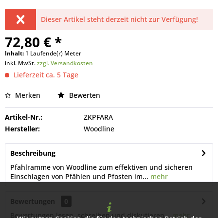
Dieser Artikel steht derzeit nicht zur Verfügung!
72,80 € *
Inhalt:
1 Laufende(r) Meter
inkl. MwSt.
zzgl. Versandkosten
Lieferzeit ca. 5 Tage
Merken
Bewerten
Artikel-Nr.:
ZKPFARA
Hersteller:
Woodline
Beschreibung
Pfahlramme von Woodline zum effektiven und sicheren
Einschlagen von Pfählen und Pfosten im...
mehr
Bewertungen
0
Bewertungen lesen, schreiben und diskutieren...
mehr