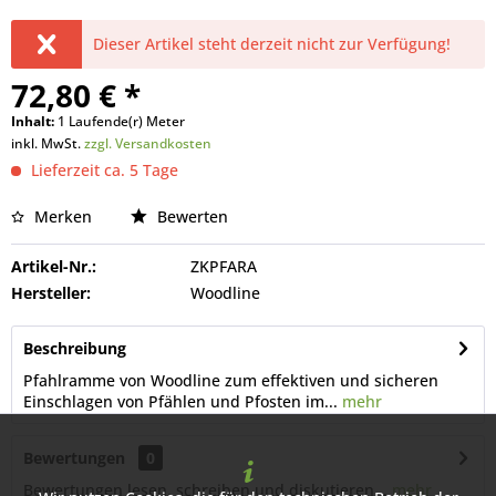
Dieser Artikel steht derzeit nicht zur Verfügung!
72,80 € *
Inhalt:
1 Laufende(r) Meter
inkl. MwSt.
zzgl. Versandkosten
Lieferzeit ca. 5 Tage
Merken
Bewerten
Artikel-Nr.:
ZKPFARA
Hersteller:
Woodline
Beschreibung
Pfahlramme von Woodline zum effektiven und sicheren
Einschlagen von Pfählen und Pfosten im...
mehr
Bewertungen
0
Bewertungen lesen, schreiben und diskutieren...
mehr