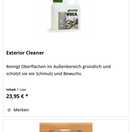
Exterior Cleaner
Reinigt Oberflächen im Außenbereich gründlich und
schützt sie vor Schmutz und Bewuchs.
Allgemeine Informationen
Inhalt
1 Liter
23,95 € *
Anwendungsgebiet:
Unbehandelte/geölte Holzterassen,
Gartenmöbel, Carports, Fassaden, Zäune, Türen,
Merken
Mauerwerk, Betonplatten,...
Der WOCA Exterior Cleaner ist ein Reiniger speziell für Holz